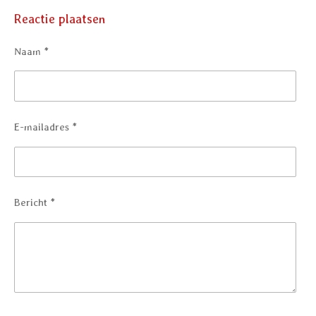
l
e
a
l
e
l
r
e
Reactie plaatsen
n
e
n
Naam *
E-mailadres *
Bericht *