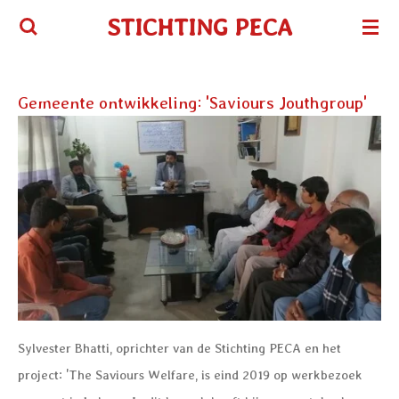
Ga
STICHTING PECA
direct
naar
de
Gemeente ontwikkeling: 'Saviours Jouthgroup'
hoofdinhoud
Sylvester Bhatti, oprichter van de Stichting PECA en het
project: 'The Saviours Welfare, is eind 2019 op werkbezoek