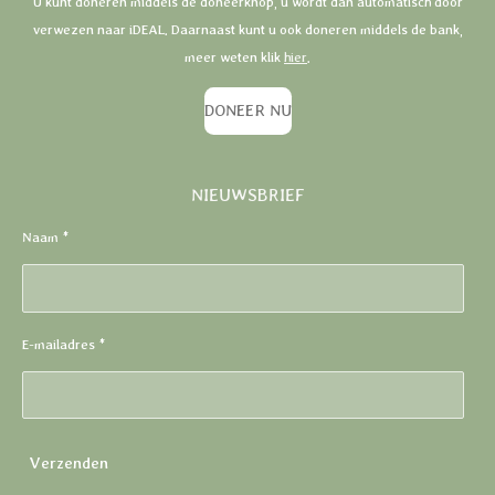
U kunt doneren middels de doneerknop, u wordt dan automatisch door
verwezen naar iDEAL. Daarnaast kunt u ook doneren middels de bank,
meer weten klik
hier
.
DONEER NU
NIEUWSBRIEF
Naam *
E-mailadres *
Verzenden