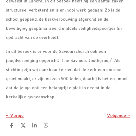
geweest in Lahore. In dit bezoek heeft hij een aantal zaken
structureel verbeterd en is er mooi werk gedaan! Zo is de
school geopend, de kerkverbouwing afgerond en de
beveiliging geoptimaliseerd middels veiligheidspoortjes (in
opdracht van de overheid).
In dit bezoek is er voor de Saviourschurch ook een
jeugdvereniging opgericht: 'The Saviours Jouthgroup'. Als
stichting zijn wij dankbaar te zien dat de kerk een enorme
groei maakt, er zijn nu zo'n 500 leden, daarbij is het erg mooi
dat de jeugd ook een belangrijke plek in neemt in de
kerkelijke gemeenschap.
«
Vorige
Volgende
»
D
D
S
D
e
e
h
e