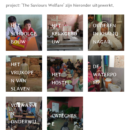
project: 'The Saviours Welfare' zijn hieronder uitgewerkt.
HET
HET
OUDEREN
SCHOOLGE
KERKGEBO
IN KHALIQ
BOUW
UW
NAGAR
HET
DE
VRIJKOPE
HET
WATERPO
N VAN
HOSTEL
MP
SLAVEN
VOLWASSE
N
CATECHES
ONDERWIJ
E
S