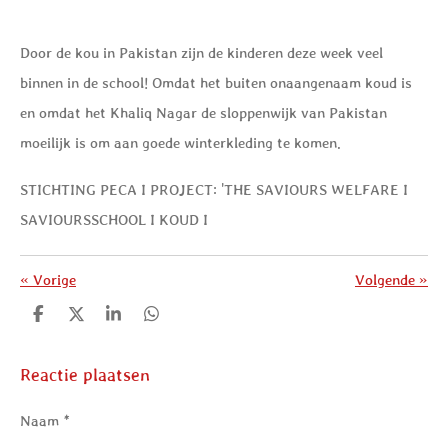
Door de kou in Pakistan zijn de kinderen deze week veel
binnen in de school! Omdat het buiten onaangenaam koud is
en omdat het Khaliq Nagar de sloppenwijk van Pakistan
moeilijk is om aan goede winterkleding te komen.
STICHTING PECA I PROJECT: 'THE SAVIOURS WELFARE I
SAVIOURSSCHOOL I KOUD I
«
Vorige
Volgende
»
D
D
S
D
e
e
h
e
l
e
a
l
e
l
r
e
Reactie plaatsen
n
e
n
Naam *