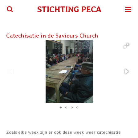
Ga
STICHTING PECA
direct
naar
de
Catechisatie in de Saviours Church
hoofdinhoud
Zoals elke week zijn er ook deze week weer catechisatie