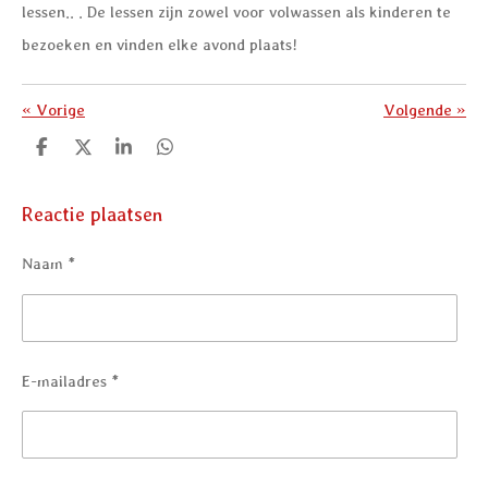
lessen.. . De lessen zijn zowel voor volwassen als kinderen te
bezoeken en vinden elke avond plaats!
«
Vorige
Volgende
»
D
D
S
D
e
e
h
e
l
e
a
l
e
l
r
e
Reactie plaatsen
n
e
n
Naam *
E-mailadres *