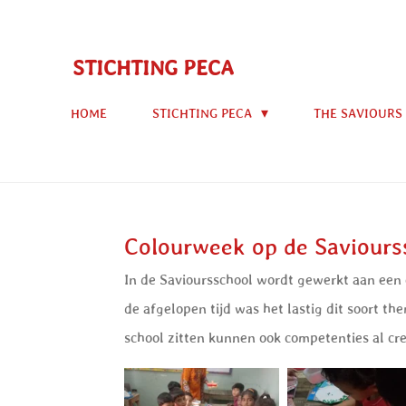
Ga
direct
STICHTING PECA
naar
de
HOME
STICHTING PECA
THE SAVIOURS
hoofdinhoud
Colourweek op de Saviours
In de Savioursschool wordt gewerkt aan een 
de afgelopen tijd was het lastig dit soort t
school zitten kunnen ook competenties al cr