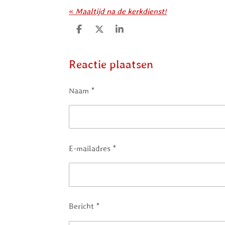
«
Maaltijd na de kerkdienst!
D
D
S
e
e
h
l
e
a
e
l
r
Reactie plaatsen
n
e
Naam *
E-mailadres *
Bericht *