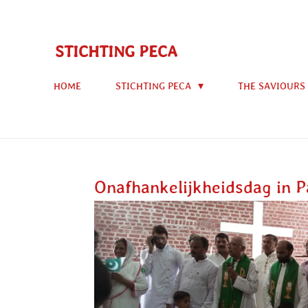
Ga
direct
STICHTING PECA
naar
de
HOME
STICHTING PECA
THE SAVIOURS
hoofdinhoud
Onafhankelijkheidsdag in P