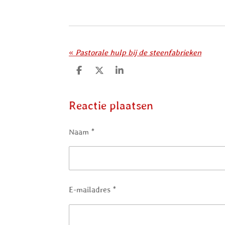
«
Pastorale hulp bij de steenfabrieken
D
D
S
e
e
h
l
e
a
e
l
r
Reactie plaatsen
n
e
Naam *
E-mailadres *