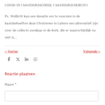
COVID-19 I SAVIOURSSCHOOL I SAVIOURSCHURCH I
Ps. Wellicht kan een donatie om te voorzien in de
basisbehoeften deze Christenen in Lahore een alternatief zijn
voor de collecte zondags in de kerk, die er waarschijnlijk nu
niet is...
«
Vorige
Volgende
»
D
D
S
D
e
e
h
e
l
e
a
l
e
l
r
e
Reactie plaatsen
n
e
n
Naam *