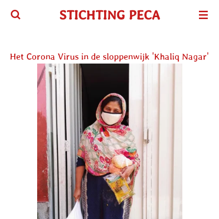
Ga
STICHTING PECA
direct
naar
de
Het Corona Virus in de sloppenwijk 'Khaliq Nagar'
hoofdinhoud