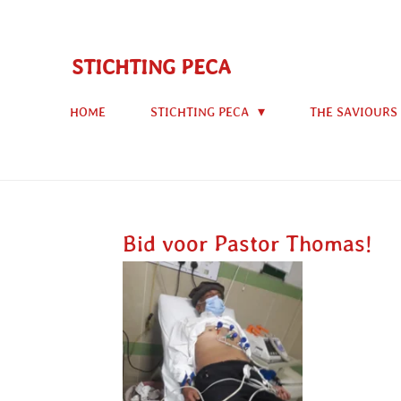
Ga
direct
STICHTING PECA
naar
de
HOME
STICHTING PECA
THE SAVIOURS
hoofdinhoud
Bid voor Pastor Thomas!