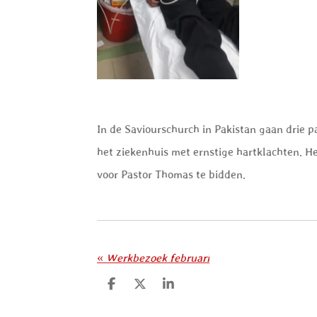
In de Saviourschurch in Pakistan gaan drie pa
het ziekenhuis met ernstige hartklachten. He
voor Pastor Thomas te bidden.
«
Werkbezoek februari
D
D
S
e
e
h
l
e
a