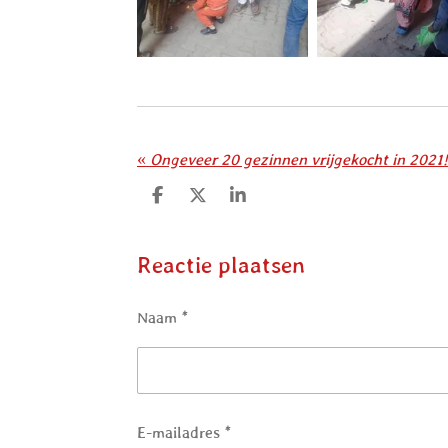
«
Ongeveer 20 gezinnen vrijgekocht in 2021!
D
D
S
e
e
h
l
e
a
e
l
r
Reactie plaatsen
n
e
Naam *
E-mailadres *