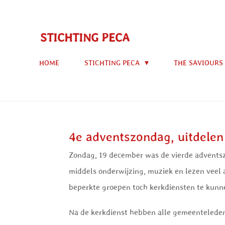
Ga
direct
STICHTING PECA
naar
de
HOME
STICHTING PECA
THE SAVIOURS
hoofdinhoud
4e adventszondag, uitdelen
Zondag, 19 december was de vierde adventsz
middels onderwijzing, muziek en lezen veel a
beperkte groepen toch kerkdiensten te kunn
Na de kerkdienst hebben alle gemeenteleden 